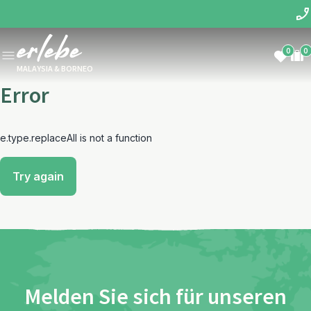
0
0
MALAYSIA & BORNEO
Error
e.type.replaceAll is not a function
Try again
Melden Sie sich für unseren