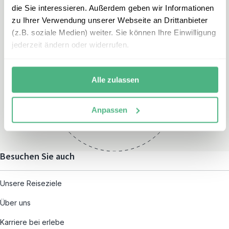
die Sie interessieren. Außerdem geben wir Informationen
zu Ihrer Verwendung unserer Webseite an Drittanbieter
(z.B. soziale Medien) weiter. Sie können Ihre Einwilligung
jederzeit ändern oder widerrufen.
Öffnungszeiten
Montag – Freitag:
Alle zulassen
08:00 – 19:00
und nach individueller
Anpassen
Terminvereinbarung
Besuchen Sie auch
Unsere Reiseziele
Über uns
Karriere bei erlebe