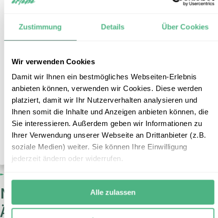
Meer
Reisepreis:
ab € 1.535,- pro Erwachsenen
Zustimmung
Details
Über Cookies
ab € 1.165,- pro Kind
Inklusive:
Ausflug zu den Pyramiden und ins Grand
Egyptian Museum in Kairo, Jeepsafari zur
Wir verwenden Cookies
Fayoum Oase mit Übernachtung im Beduinen-
Damit wir Ihnen ein bestmögliches Webseiten-Erlebnis
Camp
anbieten können, verwenden wir Cookies. Diese werden
Flug:
separat buchbar, ab ca. € 749,- pro Person
platziert, damit wir Ihr Nutzerverhalten analysieren und
(tagesaktuelle Preise)
Ihnen somit die Inhalte und Anzeigen anbieten können, die
Mehr Informationen
Sie interessieren. Außerdem geben wir Informationen zu
+
Ihrer Verwendung unserer Webseite an Drittanbieter (z.B.
ZUR RUNDREISE
soziale Medien) weiter. Sie können Ihre Einwilligung
jederzeit ändern oder widerrufen.
Noch nicht die passende
Alle zulassen
Ägypten Familienrundreise