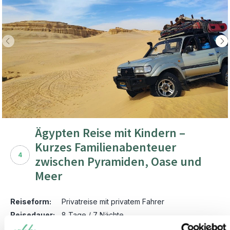
Ägypten Reise mit Kindern –
Kurzes Familienabenteuer
4
zwischen Pyramiden, Oase und
Meer
Reiseform:
Privatreise mit privatem Fahrer
Reisedauer:
8 Tage / 7 Nächte
Reiseroute:
Kairo – El Fayoum Oase – Abu Soma am Roten