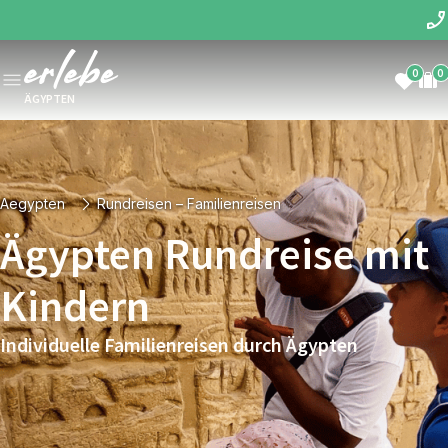
0
0
ÄGYPTEN
Aegypten
Rundreisen – Familienreisen
Ägypten Rundreise mit
Kindern
Individuelle Familienreisen durch Ägypten