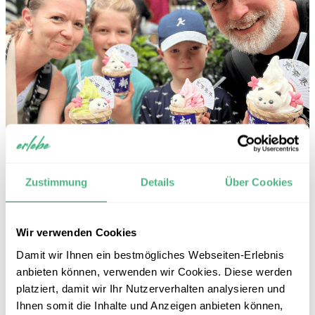
Zustimmung
Details
Über Cookies
Familie Langguth in China
Wir verwenden Cookies
„Als absolute Asienfans stand China für uns schon lange auf
unserer Bucket-List. Da wir seit vielen Jahren mit erlebe in den
Damit wir Ihnen ein bestmögliches Webseiten-Erlebnis
Urlaub fahren stand auch hierbei unser Partner schnell fest.
anbieten können, verwenden wir Cookies. Diese werden
Gesagt getan, die Route konnte mit den erfahrenen
platziert, damit wir Ihr Nutzerverhalten analysieren und
Reisespezialistinnen schnell gefunden werden. Jeder einzelne
Ihnen somit die Inhalte und Anzeigen anbieten können,
Stopp war so besonders und spannend. Auch für unsere