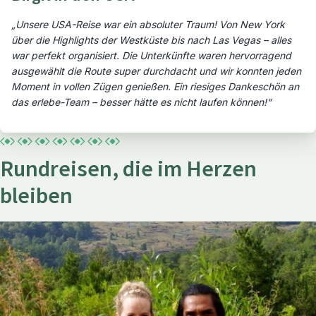
„Unsere USA-Reise war ein absoluter Traum! Von New York
über die Highlights der Westküste bis nach Las Vegas – alles
war perfekt organisiert. Die Unterkünfte waren hervorragend
ausgewählt die Route super durchdacht und wir konnten jeden
Moment in vollen Zügen genießen. Ein riesiges Dankeschön an
das erlebe-Team – besser hätte es nicht laufen können!“
Rundreisen, die im Herzen
Ab 1.495,- € p.P.
bleiben
18 Tage | Urlaub im Paradies
Bali und Gili Inseln Rundreise