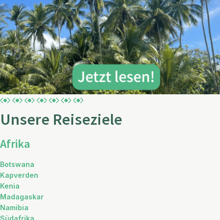
Unsere Reiseziele
Afrika
Botswana
Kapverden
Kenia
Madagaskar
Namibia
Südafrika