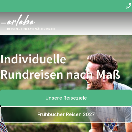
REISEN – EINFACH NÄHER DRAN
Individuelle
Rundreisen nach Maß
Unsere Reiseziele
Frühbucher Reisen 2027