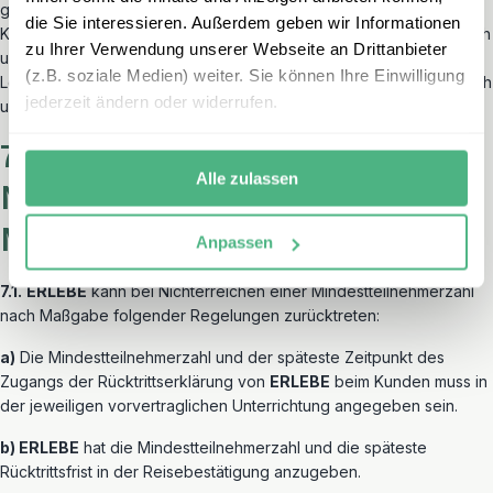
gesetzlichen Bestimmungen zum kostenfreien Rücktritt oder zur
die Sie interessieren. Außerdem geben wir Informationen
Kündigung des Reisevertrages berechtigt hätten.
ERLEBE
wird sich
zu Ihrer Verwendung unserer Webseite an Drittanbieter
um Erstattung der ersparten Aufwendungen durch die
(z.B. soziale Medien) weiter. Sie können Ihre Einwilligung
Leistungsträger bemühen. Diese Verpflichtung entfällt, wenn es sich
jederzeit ändern oder widerrufen.
um völlig unerhebliche Leistungen handelt.
7) Rücktritt wegen
Alle zulassen
Nichterreichens der
Mindestteilnehmerzahl
Anpassen
7.1.
ERLEBE
kann bei Nichterreichen einer Mindestteilnehmerzahl
nach Maßgabe folgender Regelungen zurücktreten:
a)
Die Mindestteilnehmerzahl und der späteste Zeitpunkt des
Zugangs der Rücktrittserklärung von
ERLEBE
beim Kunden muss in
der jeweiligen vorvertraglichen Unterrichtung angegeben sein.
b) ERLEBE
hat die Mindestteilnehmerzahl und die späteste
Rücktrittsfrist in der Reisebestätigung anzugeben.