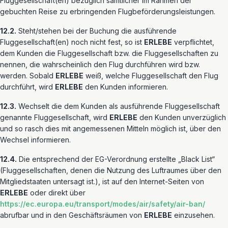
Fluggesellschaft(en) bezüglich sämtlicher im Rahmen der
gebuchten Reise zu erbringenden Flugbeförderungsleistungen.
12.2.
Steht/stehen bei der Buchung die ausführende
Fluggesellschaft(en) noch nicht fest, so ist
ERLEBE
verpflichtet,
dem Kunden die Fluggesellschaft bzw. die Fluggesellschaften zu
nennen, die wahrscheinlich den Flug durchführen wird bzw.
werden. Sobald
ERLEBE
weiß, welche Fluggesellschaft den Flug
durchführt, wird
ERLEBE
den Kunden informieren.
12.3.
Wechselt die dem Kunden als ausführende Fluggesellschaft
genannte Fluggesellschaft, wird
ERLEBE
den Kunden unverzüglich
und so rasch dies mit angemessenen Mitteln möglich ist, über den
Wechsel informieren.
12.4.
Die entsprechend der EG-Verordnung erstellte „Black List“
(Fluggesellschaften, denen die Nutzung des Luftraumes über den
Mitgliedstaaten untersagt ist.), ist auf den Internet-Seiten von
ERLEBE
oder direkt über
https://ec.europa.eu/transport/modes/air/safety/air-ban/
abrufbar und in den Geschäftsräumen von
ERLEBE
einzusehen.