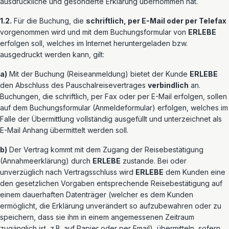
ausdrückliche und gesonderte Erklärung übernommen hat.
1.2.
Für die Buchung, die
schriftlich, per E-Mail oder per Telefax
vorgenommen wird und mit dem Buchungsformular von
ERLEBE
erfolgen soll, welches im Internet heruntergeladen bzw.
ausgedruckt werden kann, gilt:
a)
Mit der Buchung (Reiseanmeldung) bietet der Kunde
ERLEBE
den Abschluss des Pauschalreisevertrages
verbindlich
an.
Buchungen, die schriftlich, per Fax oder per E-Mail erfolgen, sollen
auf dem Buchungsformular (Anmeldeformular) erfolgen, welches im
Falle der Übermittlung vollständig ausgefüllt und unterzeichnet als
E-Mail Anhang übermittelt werden soll.
b)
Der Vertrag kommt mit dem Zugang der Reisebestätigung
(Annahmeerklärung) durch
ERLEBE
zustande. Bei oder
unverzüglich nach Vertragsschluss wird
ERLEBE
dem Kunden eine
den gesetzlichen Vorgaben entsprechende Reisebestätigung auf
einem dauerhaften Datenträger (welcher es dem Kunden
ermöglicht, die Erklärung unverändert so aufzubewahren oder zu
speichern, dass sie ihm in einem angemessenen Zeitraum
zugänglich ist, z.B. auf Papier oder per Email), übermitteln, sofern