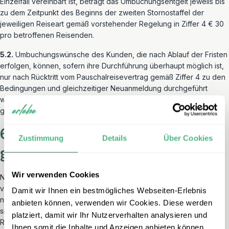
Einzelfall vereinbart ist, beträgt das Umbuchungsentgelt jeweils bis
zu dem Zeitpunkt des Beginns der zweiten Stornostaffel der
jeweiligen Reiseart gemäß vorstehender Regelung in Ziffer 4 € 30
pro betroffenen Reisenden.
5.2.
Umbuchungswünsche des Kunden, die nach Ablauf der Fristen
erfolgen, können, sofern ihre Durchführung überhaupt möglich ist,
nur nach Rücktritt vom Pauschalreisevertrag gemäß Ziffer 4 zu den
Bedingungen und gleichzeitiger Neuanmeldung durchgeführt
werden. Dies gilt nicht bei Umbuchungswünschen, die nur
geringfügige Kosten verursachen.
6) Nicht in Anspruch
Zustimmung
Details
Über Cookies
genommene Leistung
Wir verwenden Cookies
Nimmt der Reisende einzelne Reiseleistungen, zu deren
vertragsgemäßer Erbringung
ERLEBE
bereit und in der Lage war,
Damit wir Ihnen ein bestmögliches Webseiten-Erlebnis
nicht in Anspruch aus Gründen, die dem Reisenden zuzurechnen
anbieten können, verwenden wir Cookies. Diese werden
sind, hat er keinen Anspruch auf anteilige Erstattung des
platziert, damit wir Ihr Nutzerverhalten analysieren und
Reisepreises, soweit solche Gründe ihn nicht nach den
Ihnen somit die Inhalte und Anzeigen anbieten können,