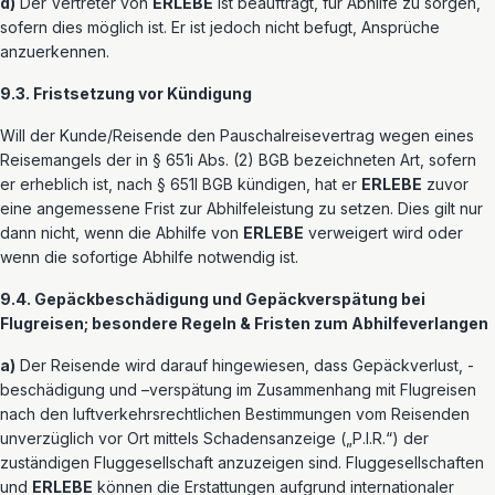
d)
Der Vertreter von
ERLEBE
ist beauftragt, für Abhilfe zu sorgen,
sofern dies möglich ist. Er ist jedoch nicht befugt, Ansprüche
anzuerkennen.
9.3. Fristsetzung vor Kündigung
Will der Kunde/Reisende den Pauschalreisevertrag wegen eines
Reisemangels der in § 651i Abs. (2) BGB bezeichneten Art, sofern
er erheblich ist, nach § 651l BGB kündigen, hat er
ERLEBE
zuvor
eine angemessene Frist zur Abhilfeleistung zu setzen. Dies gilt nur
dann nicht, wenn die Abhilfe von
ERLEBE
verweigert wird oder
wenn die sofortige Abhilfe notwendig ist.
9.4. Gepäckbeschädigung und Gepäckverspätung bei
Flugreisen; besondere Regeln & Fristen zum Abhilfeverlangen
a)
Der Reisende wird darauf hingewiesen, dass Gepäckverlust, -
beschädigung und –verspätung im Zusammenhang mit Flugreisen
nach den luftverkehrsrechtlichen Bestimmungen vom Reisenden
unverzüglich vor Ort mittels Schadensanzeige („P.I.R.“) der
zuständigen Fluggesellschaft anzuzeigen sind. Fluggesellschaften
und
ERLEBE
können die Erstattungen aufgrund internationaler