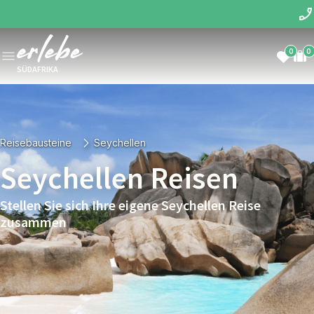
0
0
SÜDAFRIKA
Reisebausteine
Seychellen
Seychellen Reisen
Stellen Sie sich Ihre eigene Seychellen Reise
zusammen