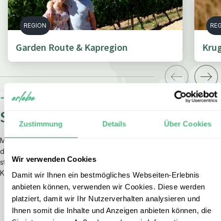
REGION
RE
Garden Route & Kapregion
Krug
So begeistert sind unsere Gäste
Zustimmung
Details
Über Cookies
Mit einer hervorragenden Bewertung auf Trustpilot zählt erlebe zu
den
bestbewerteten Reiseveranstaltern
in Deutschland und
Wir verwenden Cookies
steht für außergewöhnlichen Service sowie erstklassige
Kundenberatung.
Damit wir Ihnen ein bestmögliches Webseiten-Erlebnis
anbieten können, verwenden wir Cookies. Diese werden
platziert, damit wir Ihr Nutzerverhalten analysieren und
Ihnen somit die Inhalte und Anzeigen anbieten können, die