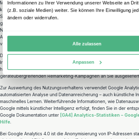
Mailadresse etc.) von Ihnen. Anhand dieser Funktion von Google Ana
Informationen zu Ihrer Verwendung unserer Webseite an Drit
können wir einer oder mehreren Sitzungen (und den Aktivitäten inn
(z.B. soziale Medien) weiter. Sie können Ihre Einwilligung jed
Sitzungen) eine eindeutige, dauerhafte ID zuweisen und Nutzerver
ändern oder widerrufen.
geräteübergreifend analysieren. Die Analyseinformationen enthalten
Nutzungsverhalten (bspw. Nutzungsvorgänge (Zeitpunkt, Dauer un
Abrufen), verwendete Suchbegriffe, Quellen, die auf unser Online
verweisen, technische Aspekte Ihrer Endgeräte und Browser.
Alle zulassen
Daneben nutzen wir Google Signals, wodurch in Google Analytics 4.
Anpassen
Informationen zu Ihnen erfasst werden, wenn Sie personalisierte Anz
haben (Interessen und demographische Daten). Anzeigen können d
geräteübergreifenden Remarketing-Kampagnen an Sie ausgeliefer
Zur Auswertung des Nutzungsverhaltens verwendet Google Analytic
automatisierten Analyse und Datenanreicherung – auch künstliche In
maschinelles Lernen. Weiterführende Informationen, wie Datenausw
Google mittels künstlicher Intelligenz erfolgt, finden Sie in der ent
Google Dokumentation unter
[GA4] Analytics-Statistiken – Googl
Hilfe
.
Bei Google Analytics 4.0 ist die Anonymisierung von IP-Adressen st