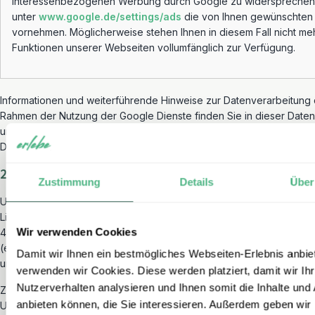
interessenbezogenen Werbung durch Google zu widersprechen,
unter
www.google.de/settings/ads
die von Ihnen gewünschten 
vornehmen. Möglicherweise stehen Ihnen in diesem Fall nicht meh
Funktionen unserer Webseiten vollumfänglich zur Verfügung.
Informationen und weiterführende Hinweise zur Datenverarbeitung
Rahmen der Nutzung der Google Dienste finden Sie in dieser Date
unter dem Abschnitt 2.1. […] „Allgemeine Informationen zur Einbind
Diensten“.
2.4.3 Google Analytics (4.0)
Zustimmung
Details
Über
Unsere Webseite/n benutzen Google Analytics 4.0 des Anbieters G
Limited, Gordon House, Barrow Street, Dublin 4, Irland („Google“). 
Wir verwenden Cookies
4.0 verwendet Cookies, die eine Auswertung Ihrer Nutzung unsere
(einschließlich Ihrer IP-Adresse) ermöglichen. Dies dient dazu, Ihr 
Damit wir Ihnen ein bestmögliches Webseiten-Erlebnis anbie
und den Erfolg unserer Werbekampagnen zu analysieren.
verwenden wir Cookies. Diese werden platziert, damit wir Ihr
Nutzerverhalten analysieren und Ihnen somit die Inhalte und
Zusätzlich verwenden wir eine pseudonyme Nutzeridentifikationsn
anbieten können, die Sie interessieren. Außerdem geben wir
User-ID). Die User-ID beinhaltet keine personenbezogenen Daten (