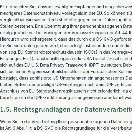
Bitte beachten Sie, dass im jeweiligen Empfängerland möglicherwei
niedrigeres Datenschutzniveau vorliegt als in der EU. So können z.B
vergleichbar wirksamen Rechtsbehelfe gegen einen Datenzugriff du
Stellen bestehen. Eine Übermittlung Ihrer personenbezogenen Daten 
erfolgt jedoch nur bei Vorliegen der Voraussetzungen der Art. 44 f
Hierdurch wird sichergestellt, dass das durch die DS-GVO geforde
für Sie nicht untergraben wird, dies erfolgt insbesondere durch di
von sog. EU-Standarddatenschutzklauseln (SCCs) in das Vertragsve
Empfänger. Für Datenübermittlungen in die USA besteht zusätzlich d
sich auf das EU-U.S. Data Privacy Framework (DPF) zu stützen. Dab
sich um einen Angemessenheitsbeschluss der Europäischen Kommis
bestätigt, dass zertifizierte US-Unternehmen ein angemessenes Da
bieten. Sofern der jeweilige US-Empfänger nach dem DPF zertifiziert 
Abschluss von EU-Standardvertragsklauseln nicht erforderlich, da 
bereits durch die DPF-Zertifizierung als angemessen anerkannt wur
1.5. Rechtsgrundlagen der Datenverarbei
Wenn Sie in die Verarbeitung Ihrer personenbezogenen Daten einge
ist Art. 6 Abs. 1 lit. a DS-GVO die Rechtsgrundlage für die Verarbeitu