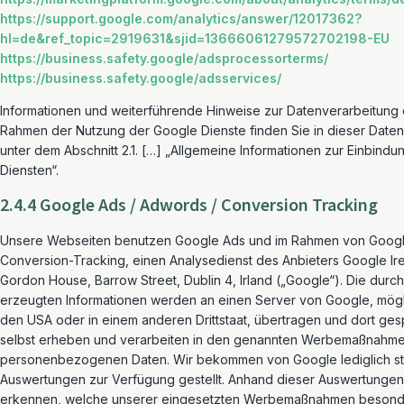
https://support.google.com/analytics/answer/12017362?
hl=de&ref_topic=2919631&sjid=13666061279572702198-EU
https://business.safety.google/adsprocessorterms/
https://business.safety.google/adsservices/
Informationen und weiterführende Hinweise zur Datenverarbeitung
Rahmen der Nutzung der Google Dienste finden Sie in dieser Date
unter dem Abschnitt 2.1. […] „Allgemeine Informationen zur Einbind
Diensten“.
2.4.4 Google Ads / Adwords / Conversion Tracking
Unsere Webseiten benutzen Google Ads und im Rahmen von Goog
Conversion-Tracking, einen Analysedienst des Anbieters Google Ire
Gordon House, Barrow Street, Dublin 4, Irland („Google“). Die durc
erzeugten Informationen werden an einen Server von Google, mögl
den USA oder in einem anderen Drittstaat, übertragen und dort gesp
selbst erheben und verarbeiten in den genannten Werbemaßnahme
personenbezogenen Daten. Wir bekommen von Google lediglich sta
Auswertungen zur Verfügung gestellt. Anhand dieser Auswertungen
erkennen, welche unserer eingesetzten Werbemaßnahmen besonder