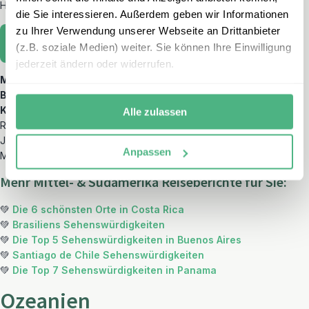
Höhepunkte.
die Sie interessieren. Außerdem geben wir Informationen
zu Ihrer Verwendung unserer Webseite an Drittanbieter
Jetzt lesen
(z.B. soziale Medien) weiter. Sie können Ihre Einwilligung
jederzeit ändern oder widerrufen.
Mittel- & Südamerika
und Gletscher? Absolut! Imposante
Bergwelten
, dichter
Urwald
, endlose
Strände
, geheimnisvolle
Kulturschätze
. Auf diesem Kontinent finden Sie alles was das
Alle zulassen
Reise-Herz begehrt.
Jedes Land ist unglaublich vielfältig und bietet Ihnen die
Anpassen
Möglichkeit eine Welt voller Kontraste zu erleben.
Mehr Mittel- & Südamerika Reiseberichte für Sie:
💚
Die 6 schönsten Orte in Costa Rica
💚
Brasiliens Sehenswürdigkeiten
💚
Die Top 5 Sehenswürdigkeiten in Buenos Aires
💚
Santiago de Chile Sehenswürdigkeiten
💚
Die Top 7 Sehenswürdigkeiten in Panama
Ozeanien