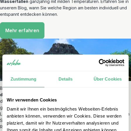
Wasserfällen
ganzjährig mit milden Temperaturen. Erfahren Sie in
unserem Blog, wann Sie welche Region am besten individuell und
entspannt entdecken können.
Mehr erfahren
Zustimmung
Details
Über Cookies
Belize vereint das entspannte
Lebensgefühl der Karibik
mit den
dichten Regenwäldern
Zentralamerikas auf kleinstem Raum. Von
Wir verwenden Cookies
den bunten Korallengärten am
Belize Barrier Reef
bis zu den
geheimnisvollen
Maya-Stätten
im Landesinneren bietet dieses
Damit wir Ihnen ein bestmögliches Webseiten-Erlebnis
Land eine faszinierende Vielfalt für Ihre individuelle Reise. Erfahren
anbieten können, verwenden wir Cookies. Diese werden
Sie in unserem Blogartikel alles Wissenswerte über die beste
platziert, damit wir Ihr Nutzerverhalten analysieren und
Reisezeit, lokale Besonderheiten und unsere persönlichen
Ihnen somit die Inhalte und Anzeigen anbieten können,