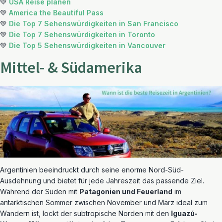
💚
USA Reise planen
💚
America the Beautiful Pass
💚
Die Top 7 Sehenswürdigkeiten in San Francisco
💚
Die Top 7 Sehenswürdigkeiten in Toronto
💚
Die Top 5 Sehenswürdigkeiten in Vancouver
Mittel- & Südamerika
Argentinien beeindruckt durch seine enorme Nord-Süd-
Ausdehnung und bietet für jede Jahreszeit das passende Ziel.
Während der Süden mit
Patagonien und Feuerland
im
antarktischen Sommer zwischen November und März ideal zum
Wandern ist, lockt der subtropische Norden mit den
Iguazú-