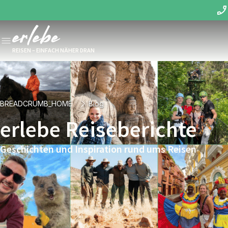
REISEN – EINFACH NÄHER DRAN
BREADCRUMB_HOME
Blog
erlebe Reiseberichte
Geschichten und Inspiration rund ums Reisen