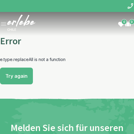
0
0
CHILE
Error
e.type.replaceAll is not a function
Try again
Melden Sie sich für unseren