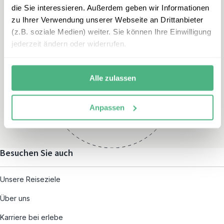
die Sie interessieren. Außerdem geben wir Informationen
zu Ihrer Verwendung unserer Webseite an Drittanbieter
(z.B. soziale Medien) weiter. Sie können Ihre Einwilligung
jederzeit ändern oder widerrufen.
Öffnungszeiten
Montag – Freitag:
Alle zulassen
08:00 – 19:00
und nach individueller
Anpassen
Terminvereinbarung
Besuchen Sie auch
Unsere Reiseziele
Über uns
Karriere bei erlebe