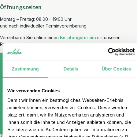
Öffnungszeiten
Montag – Freitag: 08:00 – 19:00 Uhr
und nach individueller Terminvereinbarung
Vereinbaren Sie online einen
Beratungstermin
mit unseren
Reisespezialisten.
Zustimmung
Details
Über Cookies
Melden Sie sich für unseren
Wir verwenden Cookies
kostenlosen Newsletter an und
Damit wir Ihnen ein bestmögliches Webseiten-Erlebnis
erhalten Sie einen 100 €
anbieten können, verwenden wir Cookies. Diese werden
Gutschein
platziert, damit wir Ihr Nutzerverhalten analysieren und
Ihnen somit die Inhalte und Anzeigen anbieten können, die
Sie interessieren. Außerdem geben wir Informationen zu
Name
*
Ihrer Verwendung unserer Webseite an Drittanbieter (z.B.