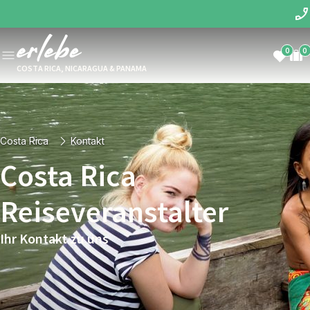
0
0
COSTA RICA, NICARAGUA & PANAMA
Costa Rica
Kontakt
Costa Rica
Reiseveranstalter
Ihr Kontakt zu uns