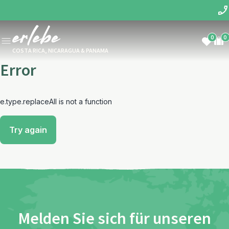
0
0
COSTA RICA, NICARAGUA & PANAMA
Error
e.type.replaceAll is not a function
Try again
Melden Sie sich für unseren