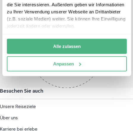
die Sie interessieren. Außerdem geben wir Informationen
zu Ihrer Verwendung unserer Webseite an Drittanbieter
(z.B. soziale Medien) weiter. Sie können Ihre Einwilligung
jederzeit ändern oder widerrufen.
Öffnungszeiten
Montag – Freitag:
Alle zulassen
08:00 – 19:00
und nach individueller
Anpassen
Terminvereinbarung
Besuchen Sie auch
Unsere Reiseziele
Über uns
Karriere bei erlebe