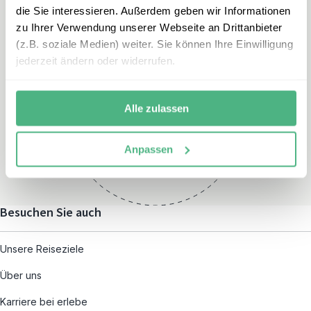
die Sie interessieren. Außerdem geben wir Informationen
zu Ihrer Verwendung unserer Webseite an Drittanbieter
(z.B. soziale Medien) weiter. Sie können Ihre Einwilligung
jederzeit ändern oder widerrufen.
Öffnungszeiten
Montag – Freitag:
Alle zulassen
08:00 – 19:00
und nach individueller
Anpassen
Terminvereinbarung
Besuchen Sie auch
Unsere Reiseziele
Über uns
Karriere bei erlebe