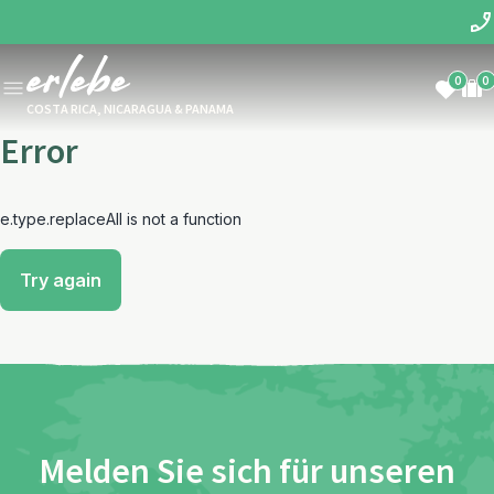
0
0
COSTA RICA, NICARAGUA & PANAMA
Error
e.type.replaceAll is not a function
Try again
Melden Sie sich für unseren