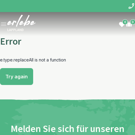
0
0
LAPPLAND
Error
e.type.replaceAll is not a function
Try again
Melden Sie sich für unseren