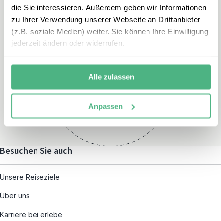
die Sie interessieren. Außerdem geben wir Informationen
zu Ihrer Verwendung unserer Webseite an Drittanbieter
(z.B. soziale Medien) weiter. Sie können Ihre Einwilligung
jederzeit ändern oder widerrufen.
Öffnungszeiten
Montag – Freitag:
Alle zulassen
08:00 – 19:00
und nach individueller
Anpassen
Terminvereinbarung
Besuchen Sie auch
Unsere Reiseziele
Über uns
Karriere bei erlebe