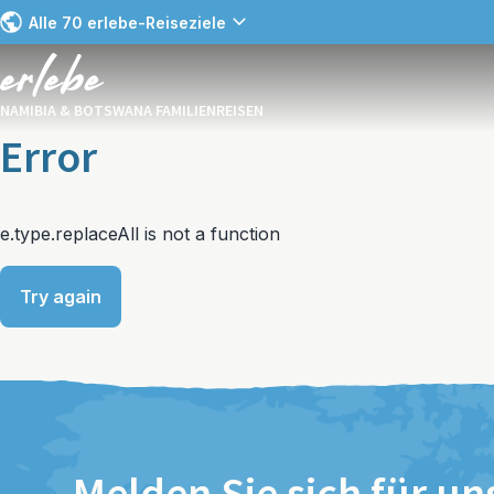
Alle 70 erlebe-Reiseziele
NAMIBIA & BOTSWANA FAMILIENREISEN
Error
e.type.replaceAll is not a function
Try again