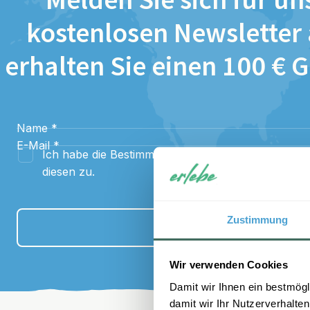
Melden Sie sich für un
kostenlosen Newsletter
erhalten Sie einen 100 € 
Name
*
E-Mail
*
Ich habe die Bestimmungen zum
Datenschutz
gel
diesen zu.
Zustimmung
Anmelden
Wir verwenden Cookies
Damit wir Ihnen ein bestmögl
damit wir Ihr Nutzerverhalten