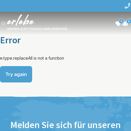
0
0
NAMIBIA & BOTSWANA FAMILIENREISEN
Error
e.type.replaceAll is not a function
Try again
Melden Sie sich für unseren