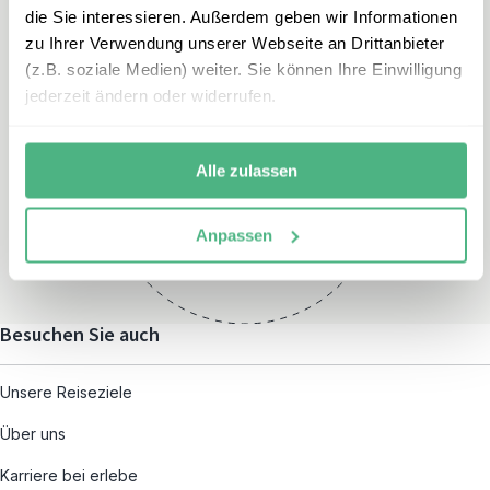
die Sie interessieren. Außerdem geben wir Informationen
zu Ihrer Verwendung unserer Webseite an Drittanbieter
(z.B. soziale Medien) weiter. Sie können Ihre Einwilligung
jederzeit ändern oder widerrufen.
Öffnungszeiten
Montag – Freitag:
Alle zulassen
08:00 – 19:00
und nach individueller
Anpassen
Terminvereinbarung
Besuchen Sie auch
Unsere Reiseziele
Über uns
Karriere bei erlebe