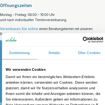
Öffnungszeiten
Montag – Freitag: 08:00 – 19:00 Uhr
und nach individueller Terminvereinbarung
Vereinbaren Sie
online
einen Beratungstermin mit unseren
Reisespezialisten.
Zustimmung
Details
Über Cookies
Melden Sie sich für unseren
Wir verwenden Cookies
kostenlosen Newsletter an und
Damit wir Ihnen ein bestmögliches Webseiten-Erlebnis
erhalten Sie einen 100 €
anbieten können, verwenden wir Cookies. Diese werden
Gutschein
platziert, damit wir Ihr Nutzerverhalten analysieren und
Ihnen somit die Inhalte und Anzeigen anbieten können, die
Sie interessieren. Außerdem geben wir Informationen zu
Name
*
Ihrer Verwendung unserer Webseite an Drittanbieter (z.B.