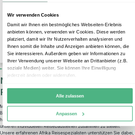
Elizabeth-Safari, Nilbootsafari, Stadtrundfahrt
durch Kampala
Wir verwenden Cookies
Flug:
separat buchbar, ab circa 700,- Euro pro
Damit wir Ihnen ein bestmögliches Webseiten-Erlebnis
Person (tagesaktuelle Preise)
anbieten können, verwenden wir Cookies. Diese werden
Mehr Informationen
platziert, damit wir Ihr Nutzerverhalten analysieren und
+
ZUR RUNDREISE
Ihnen somit die Inhalte und Anzeigen anbieten können, die
Sie interessieren. Außerdem geben wir Informationen zu
Ihrer Verwendung unserer Webseite an Drittanbieter (z.B.
soziale Medien) weiter. Sie können Ihre Einwilligung
jederzeit ändern oder widerrufen.
Noch nicht die passende Uganda
Rundreise gefunden?
Alle zulassen
Mit unseren
Reisebausteinen
können Sie Ihre Rundreise nach
Belieben um weitere Orte oder Aktivitäten ergänzen. Außerdem
Anpassen
haben Sie die Möglichkeit, Ihre ganz persönliche Uganda Reise aus
unseren individuellen Reisebausteinen zusammen zu stellen.
Unsere erfahrenen Afrika Reisespezialisten unterstützen Sie dabei,