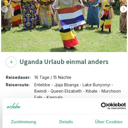
Uganda Urlaub einmal anders
4
Reisedauer:
16 Tage / 15 Nächte
Reiseroute:
Entebbe - Jjaja Bbanga - Lake Bunyonyi -
Bwindi - Queen Elizabeth - Kibale - Murchison
Falls - Kampala
Reisepreis:
ab € 3.265,- p.P. bei 2 Personen
Ausflüge:
Äquatorbesuch, lokale Kyalo-
Herausforderung, Kanufahrt auf dem
Zustimmung
Details
Über Cookies
Bunyonyi-See, Bwindi-Kaffeetour, Queen