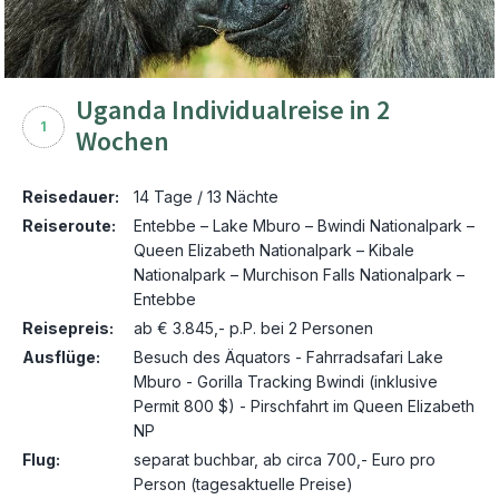
Uganda Individualreise in 2
1
Wochen
Reisedauer:
14 Tage / 13 Nächte
Reiseroute:
Entebbe – Lake Mburo – Bwindi Nationalpark –
Queen Elizabeth Nationalpark – Kibale
Nationalpark – Murchison Falls Nationalpark –
Entebbe
Reisepreis:
ab € 3.845,- p.P. bei 2 Personen
Ausflüge:
Besuch des Äquators - Fahrradsafari Lake
Mburo - Gorilla Tracking Bwindi (inklusive
Permit 800 $) - Pirschfahrt im Queen Elizabeth
NP
Flug:
separat buchbar, ab circa 700,- Euro pro
Person (tagesaktuelle Preise)