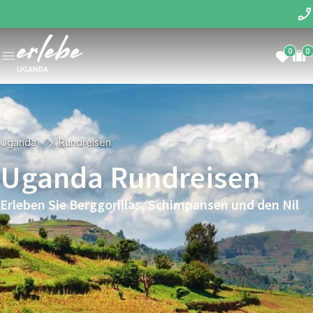
0
0
UGANDA
Uganda
Rundreisen
Uganda Rundreisen
Erleben Sie Berggorillas, Schimpansen und den Nil