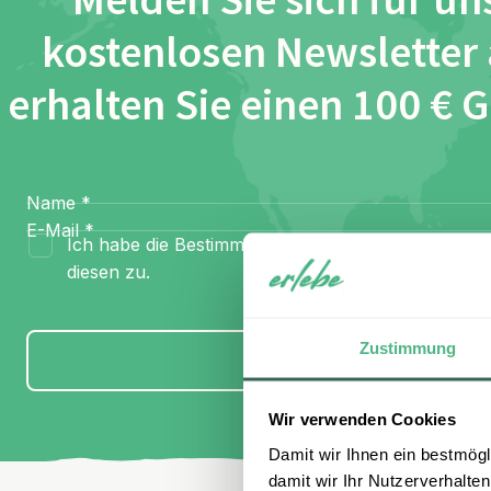
Melden Sie sich für un
kostenlosen Newsletter
erhalten Sie einen 100 € 
Name
*
E-Mail
*
Ich habe die Bestimmungen zum
Datenschutz
gel
diesen zu.
Zustimmung
Anmelden
Wir verwenden Cookies
Damit wir Ihnen ein bestmögl
damit wir Ihr Nutzerverhalten