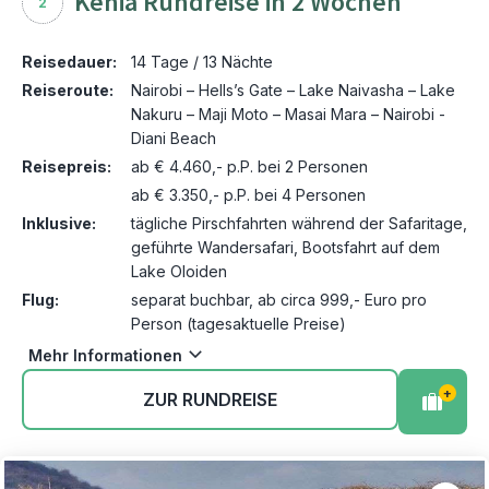
Kenia Rundreise in 2 Wochen
2
Reisedauer:
14 Tage / 13 Nächte
Reiseroute:
Nairobi – Hells’s Gate – Lake Naivasha – Lake
Nakuru – Maji Moto – Masai Mara – Nairobi -
Diani Beach
Reisepreis:
ab € 4.460,- p.P. bei 2 Personen
ab € 3.350,- p.P. bei 4 Personen
Inklusive:
tägliche Pirschfahrten während der Safaritage,
geführte Wandersafari, Bootsfahrt auf dem
Lake Oloiden
Flug:
separat buchbar, ab circa 999,- Euro pro
Person (tagesaktuelle Preise)
Mehr Informationen
+
ZUR RUNDREISE