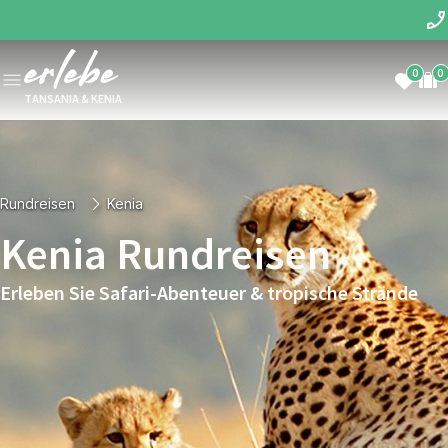
0
0
TANSANIA & KENIA
Rundreisen
Kenia
Kenia Rundreisen
Erleben Sie Safari-Abenteuer & tropische Strände