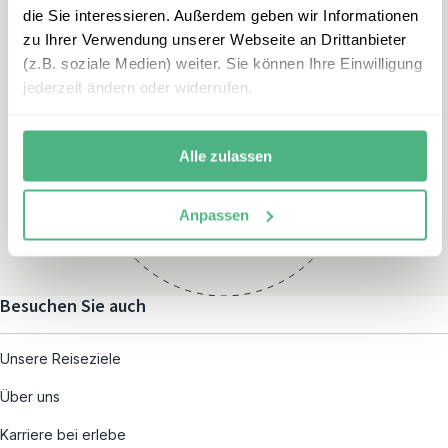
die Sie interessieren. Außerdem geben wir Informationen
zu Ihrer Verwendung unserer Webseite an Drittanbieter
(z.B. soziale Medien) weiter. Sie können Ihre Einwilligung
jederzeit ändern oder widerrufen.
Öffnungszeiten
Montag – Freitag:
Alle zulassen
08:00 – 19:00
und nach individueller
Anpassen
Terminvereinbarung
Besuchen Sie auch
Unsere Reiseziele
Über uns
Karriere bei erlebe