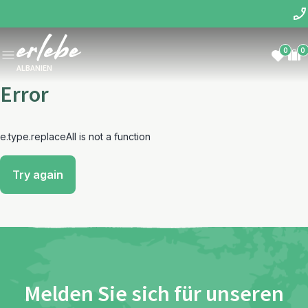
0
0
ALBANIEN
Error
e.type.replaceAll is not a function
Try again
Melden Sie sich für unseren