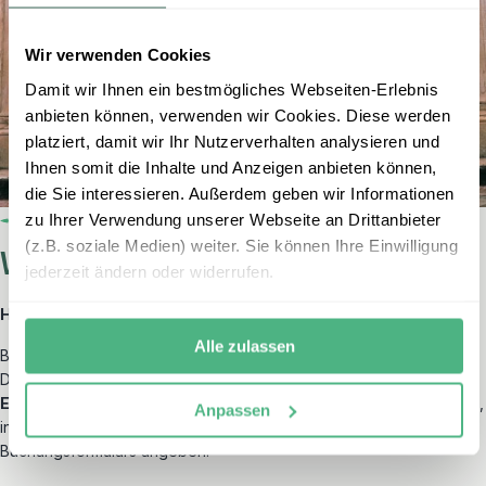
Wir verwenden Cookies
Damit wir Ihnen ein bestmögliches Webseiten-Erlebnis
anbieten können, verwenden wir Cookies. Diese werden
platziert, damit wir Ihr Nutzerverhalten analysieren und
Ihnen somit die Inhalte und Anzeigen anbieten können,
die Sie interessieren. Außerdem geben wir Informationen
zu Ihrer Verwendung unserer Webseite an Drittanbieter
(z.B. soziale Medien) weiter. Sie können Ihre Einwilligung
Wo können Sie unterstützen?
jederzeit ändern oder widerrufen.
Hilfsprojekt
Alle zulassen
Bei Ihrer Buchung können Sie selbst entscheiden, ob Sie Ayuda
Directa unterstützen möchten. Als Spendenbetrag sind zunächst
12
Euro pro Buchung
vorgesehen. Sie können diesen Betrag ändern,
Anpassen
indem Sie die gewünschte Spendenhöhe im Kommentarfeld des
Buchungsformulars angeben.