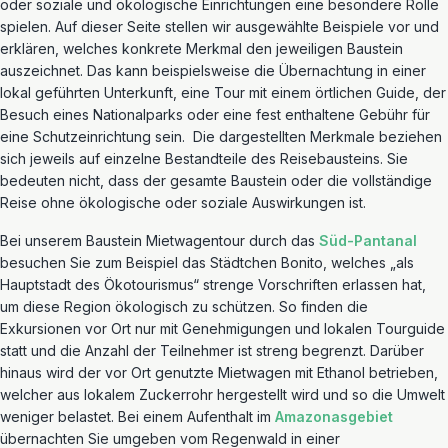
oder soziale und ökologische Einrichtungen eine besondere Rolle
spielen.
Auf dieser Seite stellen wir ausgewählte Beispiele vor und
erklären, welches konkrete Merkmal den jeweiligen Baustein
auszeichnet. Das kann beispielsweise die Übernachtung in einer
lokal geführten Unterkunft, eine Tour mit einem örtlichen Guide, der
Besuch eines Nationalparks oder eine fest enthaltene Gebühr für
eine Schutzeinrichtung sein.
Die dargestellten Merkmale beziehen
sich jeweils auf einzelne Bestandteile des Reisebausteins. Sie
bedeuten nicht, dass der gesamte Baustein oder die vollständige
Reise ohne ökologische oder soziale Auswirkungen ist.
Bei unserem Baustein Mietwagentour durch das
Süd-Pantanal
besuchen Sie zum Beispiel das Städtchen Bonito, welches „als
Hauptstadt des Ökotourismus“ strenge Vorschriften erlassen hat,
um diese Region ökologisch zu schützen. So finden die
Exkursionen vor Ort nur mit Genehmigungen und lokalen Tourguide
statt und die Anzahl der Teilnehmer ist streng begrenzt. Darüber
hinaus wird der vor Ort genutzte Mietwagen mit Ethanol betrieben,
welcher aus lokalem Zuckerrohr hergestellt wird und so die Umwelt
weniger belastet. Bei einem Aufenthalt im
Amazonasgebiet
übernachten Sie umgeben vom Regenwald in einer