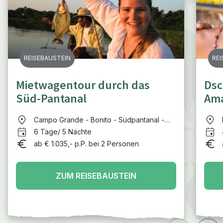
REISEBAUSTEIN
REI
Mietwagentour durch das
Dsc
Süd-Pantanal
Ama
Campo Grande - Bonito - Südpantanal -
Campo Grande
6 Tage/ 5 Nächte
ab € 1.035,- p.P. bei 2 Personen
ZUM REISEBAUSTEIN