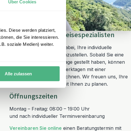
Über Cookies
es. Diese werden platziert,
Unsere Brasilien-Reisespezialisten
önnen, die Sie interessieren.
B. soziale Medien) weiter.
Wir helfen Ihnen gerne dabei, Ihre individuelle
Brasilien Reise zusammenzustellen. Sobald Sie eine
unverbindliche Reiseanfrage gestellt haben, können
Sie innerhalb von zwei Werktagen mit einer
Alle zulassen
Rückmeldung von uns rechnen. Wir freuen uns, Ihre
Traumreise gemeinsam mit Ihnen zu planen.
Öffnungszeiten
Montag – Freitag: 08:00 – 19:00 Uhr
und nach individueller Terminvereinbarung
Vereinbaren Sie online
einen Beratungstermin mit