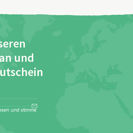
seren
 an und
Gutschein
esen und stimme