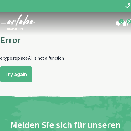
0
0
BRASILIEN
Error
e.type.replaceAll is not a function
Try again
Melden Sie sich für unseren