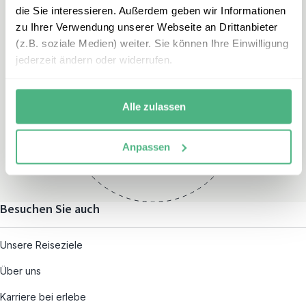
die Sie interessieren. Außerdem geben wir Informationen
zu Ihrer Verwendung unserer Webseite an Drittanbieter
(z.B. soziale Medien) weiter. Sie können Ihre Einwilligung
jederzeit ändern oder widerrufen.
Öffnungszeiten
Montag – Freitag:
Alle zulassen
08:00 – 19:00
und nach individueller
Anpassen
Terminvereinbarung
Besuchen Sie auch
Unsere Reiseziele
Über uns
Karriere bei erlebe