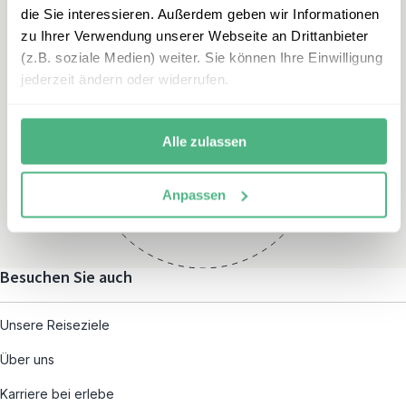
die Sie interessieren. Außerdem geben wir Informationen
zu Ihrer Verwendung unserer Webseite an Drittanbieter
(z.B. soziale Medien) weiter. Sie können Ihre Einwilligung
jederzeit ändern oder widerrufen.
Öffnungszeiten
Montag – Freitag:
Alle zulassen
08:00 – 19:00
und nach individueller
Anpassen
Terminvereinbarung
Besuchen Sie auch
Unsere Reiseziele
Über uns
Karriere bei erlebe