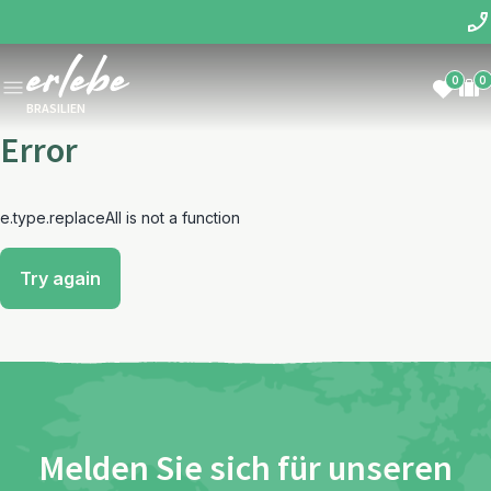
0
0
BRASILIEN
Error
e.type.replaceAll is not a function
Try again
Melden Sie sich für unseren