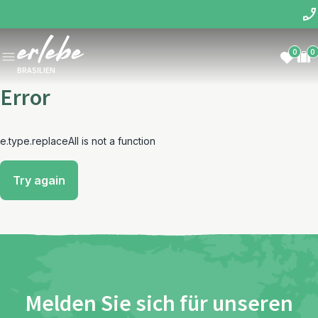
0
0
BRASILIEN
Error
e.type.replaceAll is not a function
Try again
Melden Sie sich für unseren