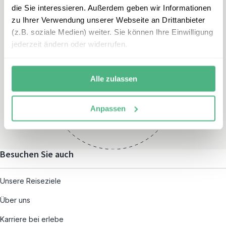
die Sie interessieren. Außerdem geben wir Informationen
zu Ihrer Verwendung unserer Webseite an Drittanbieter
(z.B. soziale Medien) weiter. Sie können Ihre Einwilligung
jederzeit ändern oder widerrufen.
Öffnungszeiten
Montag – Freitag:
Alle zulassen
08:00 – 19:00
und nach individueller
Anpassen
Terminvereinbarung
Besuchen Sie auch
Unsere Reiseziele
Über uns
Karriere bei erlebe