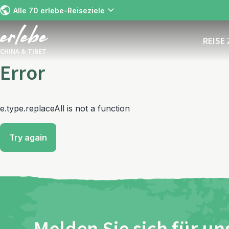
Alle 70 erlebe-Reiseziele
REISE
CHINA & TIBET
Error
e.type.replaceAll is not a function
Try again