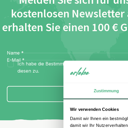
Melden Sie sich für un
kostenlosen Newsletter
erhalten Sie einen 100 € 
Name
*
E-Mail
*
Ich habe die Bestimmungen zum
Datenschutz
gel
diesen zu.
Zustimmung
Anmelden
Wir verwenden Cookies
Damit wir Ihnen ein bestmögl
damit wir Ihr Nutzerverhalten