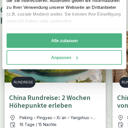
die Sie interessieren. Außerdem geben wir Informationen
Gestalten Sie Ihre eigene China
zu Ihrer Verwendung unserer Webseite an Drittanbieter
(z.B. soziale Medien) weiter. Sie können Ihre Einwilligung
Reise
jederzeit ändern oder widerrufen.
Alle zulassen
Anpassen
RUNDREISE
RU
China Rundreise: 2 Wochen
Chi
Höhepunkte erleben
von
Peking – Pingyao – Xi´an – Yangshuo –
Ping’an – Hong Hong;<br/>optionale
16 Tage / 15 Nächte