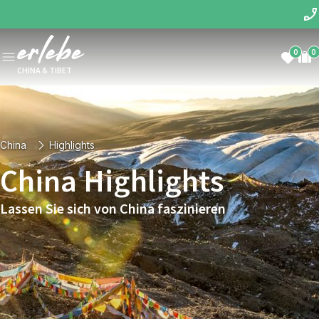
0
0
CHINA & TIBET
China
Highlights
China Highlights
Lassen Sie sich von China faszinieren