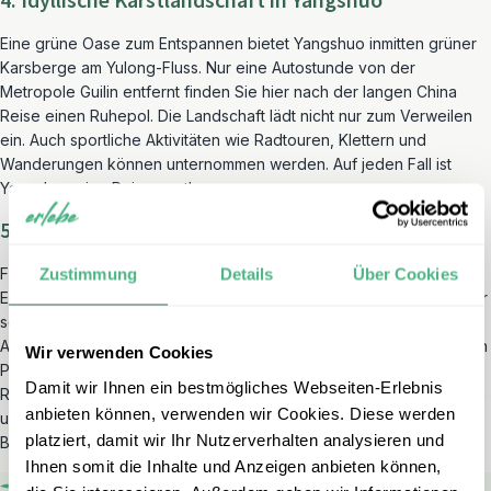
4. Idyllische Karstlandschaft in Yangshuo
Eine grüne Oase zum Entspannen bietet Yangshuo inmitten grüner
Karsberge am Yulong-Fluss. Nur eine Autostunde von der
Metropole Guilin entfernt finden Sie hier nach der langen China
Reise einen Ruhepol. Die Landschaft lädt nicht nur zum Verweilen
ein. Auch sportliche Aktivitäten wie Radtouren, Klettern und
Wanderungen können unternommen werden. Auf jeden Fall ist
Yangshuo eine Reise wert!
5. Tibetisches Flair in Zhongdian
Für die Autonome Region Tibet benötigen Sie eine spezielle
Zustimmung
Details
Über Cookies
Einreisegenehmigung. Wer ohne weiteren Aufwand tibetisches Flair
schnuppern will, besucht das im Hochland gelegene Zhongdian.
Auch bekannt als Shangrila beherbergt das Städtchen den „kleinen
Wir verwenden Cookies
Potala Palast“ – das Ebenbild der großen Potala Palastes in Lhasa.
Damit wir Ihnen ein bestmögliches Webseiten-Erlebnis
Radeln Sie hier auf dem Drahtesel durch die gemächlichen Straßen
anbieten können, verwenden wir Cookies. Diese werden
und genießen Sie während Ihrer Pause einen warmen Milchtee mit
platziert, damit wir Ihr Nutzerverhalten analysieren und
Blick auf die Ausläufer des majestätischen Himalayas.
Ihnen somit die Inhalte und Anzeigen anbieten können,