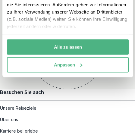
die Sie interessieren. Außerdem geben wir Informationen
zu Ihrer Verwendung unserer Webseite an Drittanbieter
(z.B. soziale Medien) weiter. Sie können Ihre Einwilligung
jederzeit ändern oder widerrufen.
Öffnungszeiten
Montag – Freitag:
Alle zulassen
08:00 – 19:00
und nach individueller
Anpassen
Terminvereinbarung
Besuchen Sie auch
Unsere Reiseziele
Über uns
Karriere bei erlebe