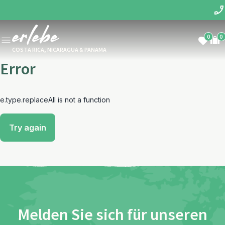
0
0
COSTA RICA, NICARAGUA & PANAMA
Error
e.type.replaceAll is not a function
Try again
Melden Sie sich für unseren