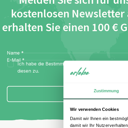
Melden Sie sich für un
kostenlosen Newsletter
erhalten Sie einen 100 € 
Name
*
E-Mail
*
Ich habe die Bestimmungen zum
Datenschutz
gel
diesen zu.
Zustimmung
Anmelden
Wir verwenden Cookies
Damit wir Ihnen ein bestmögl
damit wir Ihr Nutzerverhalten