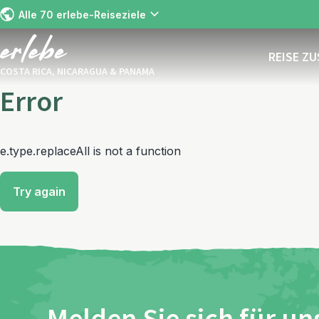
Alle 70 erlebe-Reiseziele
REISE Z
COSTA RICA, NICARAGUA & PANAMA
Error
e.type.replaceAll is not a function
Try again