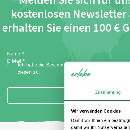
Melden Sie sich für un
kostenlosen Newsletter
erhalten Sie einen 100 € 
Name
*
E-Mail
*
Ich habe die Bestimmungen zum
Datenschutz
gel
diesen zu.
Zustimmung
Anmelden
Wir verwenden Cookies
Damit wir Ihnen ein bestmögl
damit wir Ihr Nutzerverhalten