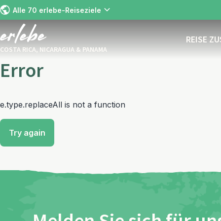
Alle 70 erlebe-Reiseziele
REISE Z
COSTA RICA, NICARAGUA & PANAMA
Error
e.type.replaceAll is not a function
Try again