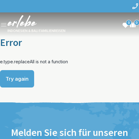
0
0
INDONESIEN & BALI FAMILIENREISEN
Error
e.type.replaceAll is not a function
Try again
Melden Sie sich für unseren