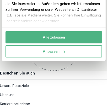
die Sie interessieren. Außerdem geben wir Informationen
zu Ihrer Verwendung unserer Webseite an Drittanbieter
(z.B. soziale Medien) weiter. Sie können Ihre Einwilligung
jederzeit ändern oder widerrufen.
Öffnungszeiten
Montag – Freitag:
Alle zulassen
08:00 – 19:00
und nach individueller
Anpassen
Terminvereinbarung
Besuchen Sie auch
Unsere Reiseziele
Über uns
Karriere bei erlebe