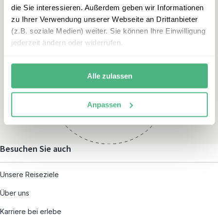
die Sie interessieren. Außerdem geben wir Informationen
zu Ihrer Verwendung unserer Webseite an Drittanbieter
(z.B. soziale Medien) weiter. Sie können Ihre Einwilligung
jederzeit ändern oder widerrufen.
Öffnungszeiten
Montag – Freitag:
Alle zulassen
08:00 – 19:00
und nach individueller
Anpassen
Terminvereinbarung
Besuchen Sie auch
Unsere Reiseziele
Über uns
Karriere bei erlebe