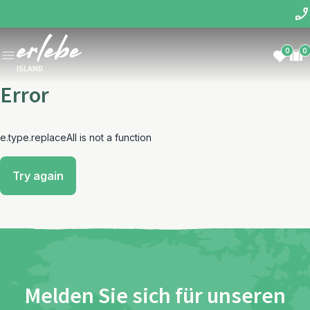
0
0
ISLAND
Error
e.type.replaceAll is not a function
Try again
Melden Sie sich für unseren