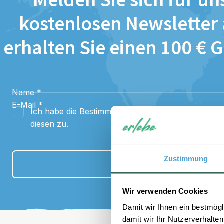
Melden Sie sich für un
kostenlosen Newsletter
erhalten Sie einen 100 € 
Name
*
E-Mail
*
Ich habe die Bestimmungen zum
Datenschutz
gel
diesen zu.
Zustimmung
Anmelden
Wir verwenden Cookies
Damit wir Ihnen ein bestmögl
damit wir Ihr Nutzerverhalten