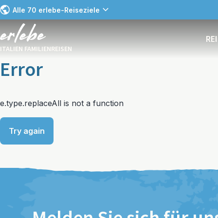
Alle 70 erlebe-Reiseziele
RE
ITALIEN FAMILIENREISEN
Error
e.type.replaceAll is not a function
Try again