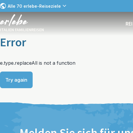
Alle 70 erlebe-Reiseziele
RE
ITALIEN FAMILIENREISEN
Error
e.type.replaceAll is not a function
Try again