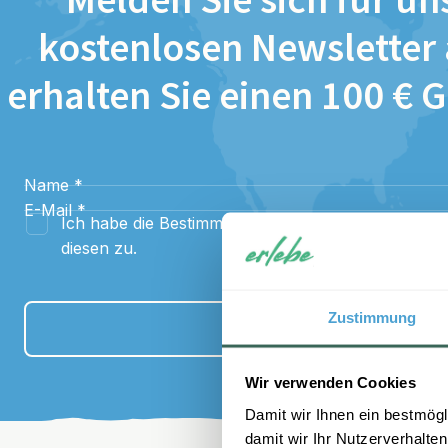
Melden Sie sich für un
kostenlosen Newsletter
erhalten Sie einen 100 € 
Name
*
E-Mail
*
Ich habe die Bestimmungen zum
Datenschutz
gel
diesen zu.
Zustimmung
Anmelden
Wir verwenden Cookies
Damit wir Ihnen ein bestmögl
damit wir Ihr Nutzerverhalten