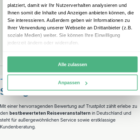
platziert, damit wir Ihr Nutzerverhalten analysieren und
Ihnen somit die Inhalte und Anzeigen anbieten können, die
Sie interessieren. Außerdem geben wir Informationen zu
Ihrer Verwendung unserer Webseite an Drittanbieter (z.B.
REGION
RE
soziale Medien) weiter. Sie können Ihre Einwilligung
jederzeit ändern oder widerrufen.
Norditalien
Sard
Alle zulassen
Anpassen
So begeistert sind unsere Gäste
Mit einer hervorragenden Bewertung auf Trustpilot zählt erlebe zu
den
bestbewerteten Reiseveranstaltern
in Deutschland und
steht für außergewöhnlichen Service sowie erstklassige
Kundenberatung.