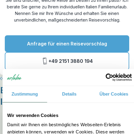
Sie sind unsicher, welche Reise am besten zu Ihnen passt? Ich
berate Sie gerne zu Ihrem individuellen Italien Familienurlaub.
Nennen Sie mir Ihre Wünsche und erhalten Sie einen
unverbindlichen, maßgeschneiderten Reisevorschlag.
Anfrage für einen Reisevorschlag
+49 2151 3880 194
Entdecken Sie unser vielfältiges
Zustimmung
Details
Über Cookies
Italien-Programm
Wir verwenden Cookies
Damit wir Ihnen ein bestmögliches Webseiten-Erlebnis
anbieten können, verwenden wir Cookies. Diese werden