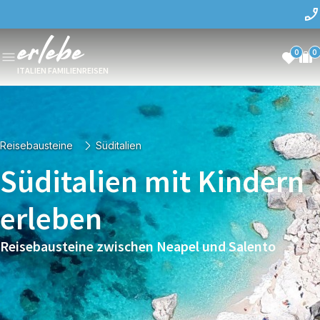
0
0
ITALIEN FAMILIENREISEN
Reisebausteine
Süditalien
Süditalien mit Kindern
erleben
Reisebausteine zwischen Neapel und Salento