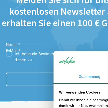
Melden Sie sich für un
kostenlosen Newsletter
erhalten Sie einen 100 € 
Name
*
E-Mail
*
Ich habe die Bestimmungen zum
Datenschutz
gel
diesen zu.
Zustimmung
Anmelden
Wir verwenden Cookies
Damit wir Ihnen ein bestmögl
damit wir Ihr Nutzerverhalten