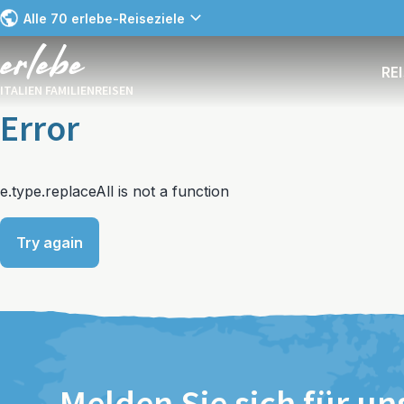
Alle 70 erlebe-Reiseziele
RE
ITALIEN FAMILIENREISEN
Error
e.type.replaceAll is not a function
Try again