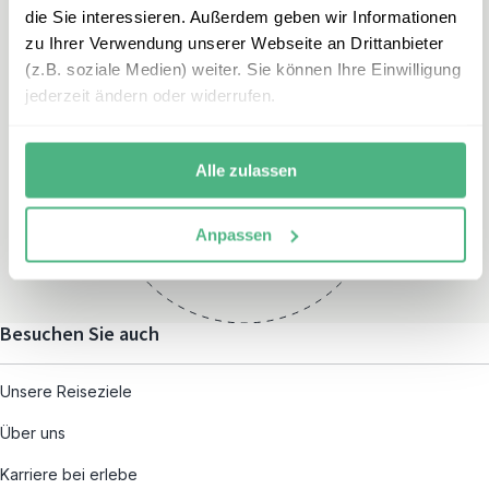
die Sie interessieren. Außerdem geben wir Informationen
zu Ihrer Verwendung unserer Webseite an Drittanbieter
(z.B. soziale Medien) weiter. Sie können Ihre Einwilligung
jederzeit ändern oder widerrufen.
Öffnungszeiten
Montag – Freitag:
Alle zulassen
08:00 – 19:00
und nach individueller
Anpassen
Terminvereinbarung
Besuchen Sie auch
Unsere Reiseziele
Über uns
Karriere bei erlebe