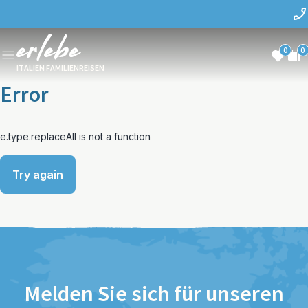
0
0
ITALIEN FAMILIENREISEN
Error
e.type.replaceAll is not a function
Try again
Melden Sie sich für unseren