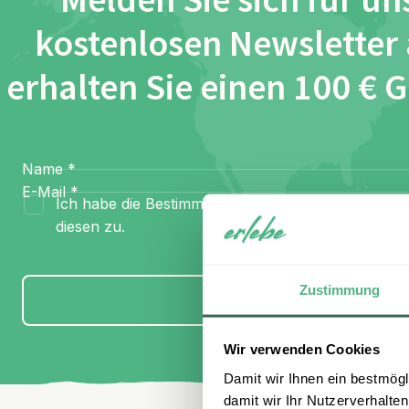
Melden Sie sich für un
kostenlosen Newsletter
erhalten Sie einen 100 € 
Name
*
E-Mail
*
Ich habe die Bestimmungen zum
Datenschutz
gel
diesen zu.
Zustimmung
Anmelden
Wir verwenden Cookies
Damit wir Ihnen ein bestmögl
damit wir Ihr Nutzerverhalten