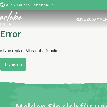
Alle 70 erlebe-Reiseziele
REISE ZUSAMME
ITALIEN
Error
e.type.replaceAll is not a function
Try again