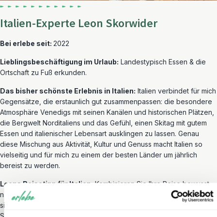
Italien-Experte Leon Skorwider
Bei erlebe seit:
2022
Lieblingsbeschäftigung im Urlaub:
Landestypisch Essen & die
Ortschaft zu Fuß erkunden.
Das bisher schönste Erlebnis in Italien:
Italien verbindet für mich
Gegensätze, die erstaunlich gut zusammenpassen: die besondere
Atmosphäre Venedigs mit seinen Kanälen und historischen Plätzen,
die Bergwelt Norditaliens und das Gefühl, einen Skitag mit gutem
Essen und italienischer Lebensart ausklingen zu lassen. Genau
diese Mischung aus Aktivität, Kultur und Genuss macht Italien so
vielseitig und für mich zu einem der besten Länder um jährlich
bereist zu werden.
Leons Reisetipp für Italien:
Kombinieren Sie Ihre Reise bewusst
nach Interessen. Eine Auszeit in den norditalienischen Bergen lässt
sich ideal mit einem Städtetrip nach Venedig verbinden. So erleben
Sie sowohl die aktive Seite Italiens als auch eine der