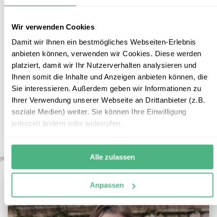
Sardinien und Korsika
Reiseform:
Segelbaustein in einer Kleingruppe
Wir verwenden Cookies
Reisedauer:
8 Tage / 7 Nächte
Damit wir Ihnen ein bestmögliches Webseiten-Erlebnis
Reiseroute:
Olbia/Portisco – Cala Gavetta – Santa Teresa
anbieten können, verwenden wir Cookies. Diese werden
di Gallura – Bonifacio (Korsika) – Lavezzi-
platziert, damit wir Ihr Nutzerverhalten analysieren und
Inseln – Bucht an der Nordostküste Sardiniens
Ihnen somit die Inhalte und Anzeigen anbieten können, die
– Olbia/Portisco (oder ähnlich)
Sie interessieren. Außerdem geben wir Informationen zu
Reisepreis:
ab € 890,- p.P. bei 2 Personen
Ihrer Verwendung unserer Webseite an Drittanbieter (z.B.
Mehr Informationen
soziale Medien) weiter. Sie können Ihre Einwilligung
jederzeit ändern oder widerrufen.
+
ZUM REISEBAUSTEIN
Alle zulassen
Anpassen