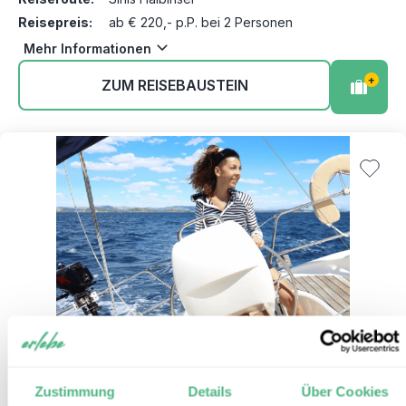
Reisepreis:
ab € 220,- p.P. bei 2 Personen
Mehr Informationen
+
ZUM REISEBAUSTEIN
Aktiver Segeltörn zwischen
Zustimmung
Details
Über Cookies
7