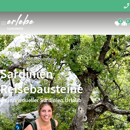
0
0
SARDINIEN
Sardinien
Reisebausteine
Sardinien
Reisebausteine
Ihr individueller Sardinien Urlaub