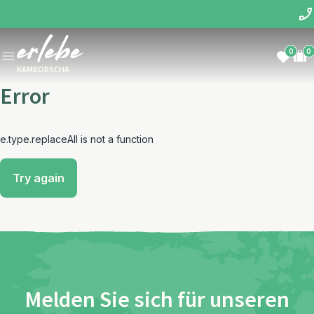
0
0
KAMBODSCHA
Error
e.type.replaceAll is not a function
Try again
Melden Sie sich für unseren