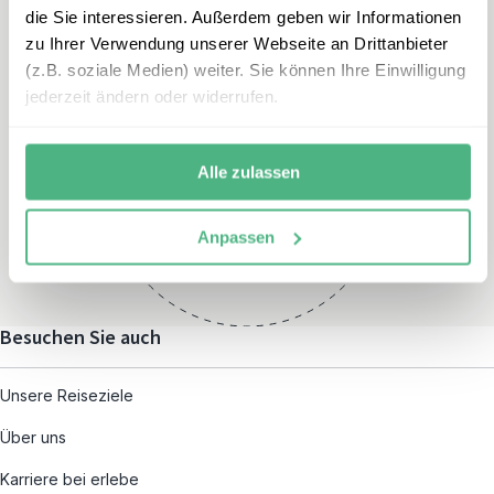
die Sie interessieren. Außerdem geben wir Informationen
zu Ihrer Verwendung unserer Webseite an Drittanbieter
(z.B. soziale Medien) weiter. Sie können Ihre Einwilligung
jederzeit ändern oder widerrufen.
Öffnungszeiten
Montag – Freitag:
Alle zulassen
08:00 – 19:00
und nach individueller
Anpassen
Terminvereinbarung
Besuchen Sie auch
Unsere Reiseziele
Über uns
Karriere bei erlebe