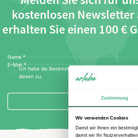
Melden Sie sich für un
kostenlosen Newsletter
erhalten Sie einen 100 € 
Name
*
E-Mail
*
Ich habe die Bestimmungen zum
Datenschutz
gel
diesen zu.
Zustimmung
Anmelden
Wir verwenden Cookies
Damit wir Ihnen ein bestmögl
damit wir Ihr Nutzerverhalten