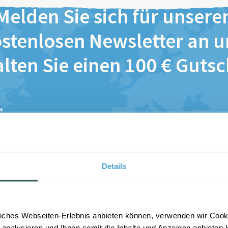
Melden Sie sich für unsere
stenlosen Newsletter an 
lten Sie einen 100 € Guts
*
*
ch habe die Bestimmungen zum
Datenschutz
gelesen und 
esen zu.
Details
Anmelden
iches Webseiten-Erlebnis anbieten können, verwenden wir Cooki
 analysieren und Ihnen somit die Inhalte und Anzeigen anbieten k