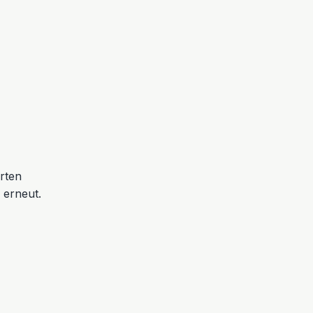
erten
 erneut.