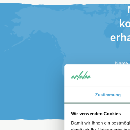
ko
erha
Name
E-Mail
I
di
Zustimmung
Wir verwenden Cookies
Damit wir Ihnen ein bestmögl
damit wir Ihr Nutzerverhalten