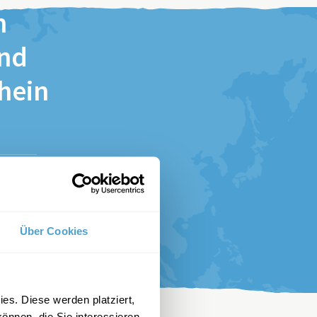
n
und
chein
stimme
Über Cookies
es. Diese werden platziert,
önnen, die Sie interessieren.