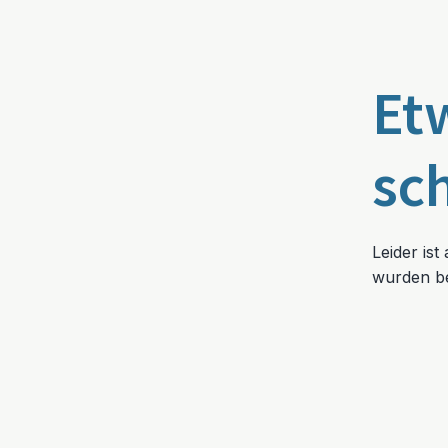
Et
sc
Leider is
wurden be