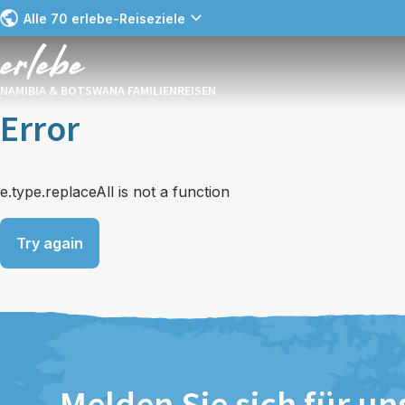
Alle 70 erlebe-Reiseziele
NAMIBIA & BOTSWANA FAMILIENREISEN
Error
e.type.replaceAll is not a function
Try again