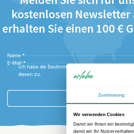
Melden Sie sich für un
kostenlosen Newsletter
erhalten Sie einen 100 € 
Name
*
E-Mail
*
Ich habe die Bestimmungen zum
Datenschutz
gel
diesen zu.
Zustimmung
Anmelden
Wir verwenden Cookies
Damit wir Ihnen ein bestmögl
damit wir Ihr Nutzerverhalten