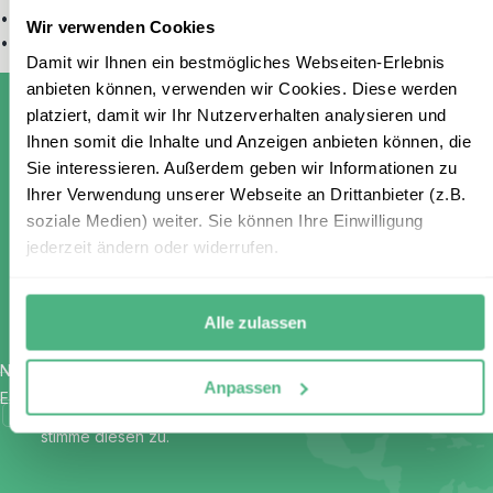
•
Oman Reise mit Kindern in 2 Wochen
Wir verwenden Cookies
•
Oman Familienurlaub – Abenteuer für die ganze Familie
Damit wir Ihnen ein bestmögliches Webseiten-Erlebnis
anbieten können, verwenden wir Cookies. Diese werden
platziert, damit wir Ihr Nutzerverhalten analysieren und
Ihnen somit die Inhalte und Anzeigen anbieten können, die
Sie interessieren. Außerdem geben wir Informationen zu
Melden Sie sich für unseren
Ihrer Verwendung unserer Webseite an Drittanbieter (z.B.
kostenlosen Newsletter an und
soziale Medien) weiter. Sie können Ihre Einwilligung
jederzeit ändern oder widerrufen.
erhalten Sie einen 100 €
Gutschein
Alle zulassen
Name
*
Anpassen
E-Mail
*
Ich habe die Bestimmungen zum
Datenschutz
gelesen und
stimme diesen zu.