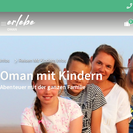
0
OMAN
Infos
Reisen Mit Kindern Infos
Oman mit Kindern
Abenteuer mit der ganzen Familie