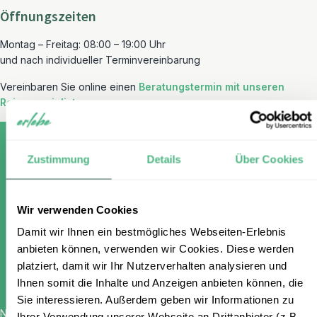
Öffnungszeiten
Montag – Freitag: 08:00 – 19:00 Uhr
und nach individueller Terminvereinbarung
Vereinbaren Sie online einen
Beratungstermin mit unseren
Reisespezialisten
.
Zustimmung
Details
Über Cookies
Melden Sie sich für unseren
Wir verwenden Cookies
kostenlosen Newsletter an und
Damit wir Ihnen ein bestmögliches Webseiten-Erlebnis
erhalten Sie einen 100 €
anbieten können, verwenden wir Cookies. Diese werden
Gutschein
platziert, damit wir Ihr Nutzerverhalten analysieren und
Ihnen somit die Inhalte und Anzeigen anbieten können, die
Sie interessieren. Außerdem geben wir Informationen zu
Name
*
Ihrer Verwendung unserer Webseite an Drittanbieter (z.B.