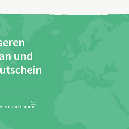
seren
 an und
Gutschein
esen und stimme