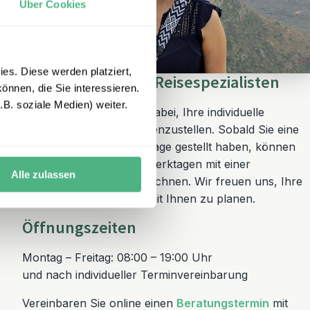
Über Cookies
es. Diese werden platziert,
Unsere Südafrika-Reisespezialisten
önnen, die Sie interessieren.
B. soziale Medien) weiter.
Wir helfen Ihnen gerne dabei, Ihre individuelle
Südafrika Reise zusammenzustellen. Sobald Sie eine
unverbindliche Reiseanfrage gestellt haben, können
Sie innerhalb von zwei Werktagen mit einer
Alle zulassen
Rückmeldung von uns rechnen. Wir freuen uns, Ihre
Traumreise gemeinsam mit Ihnen zu planen.
Öffnungszeiten
Montag – Freitag: 08:00 – 19:00 Uhr
und nach individueller Terminvereinbarung
Vereinbaren Sie online einen
Beratungstermin
mit