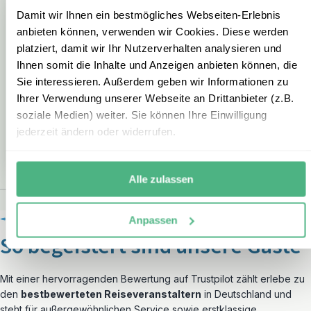
Damit wir Ihnen ein bestmögliches Webseiten-Erlebnis
anbieten können, verwenden wir Cookies. Diese werden
platziert, damit wir Ihr Nutzerverhalten analysieren und
Ihnen somit die Inhalte und Anzeigen anbieten können, die
Sie interessieren. Außerdem geben wir Informationen zu
Ihrer Verwendung unserer Webseite an Drittanbieter (z.B.
soziale Medien) weiter. Sie können Ihre Einwilligung
REGION
RE
jederzeit ändern oder widerrufen.
Garden Route & Kapregion
Drak
Alle zulassen
Anpassen
So begeistert sind unsere Gäste
Mit einer hervorragenden Bewertung auf Trustpilot zählt erlebe zu
den
bestbewerteten Reiseveranstaltern
in Deutschland und
steht für außergewöhnlichen Service sowie erstklassige