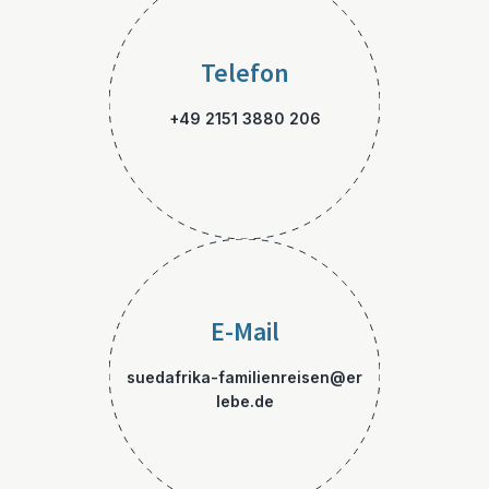
Telefon
+49 2151 3880 206
E-Mail
suedafrika-familienreisen@er
lebe.de