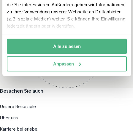
die Sie interessieren. Außerdem geben wir Informationen
zu Ihrer Verwendung unserer Webseite an Drittanbieter
(z.B. soziale Medien) weiter. Sie können Ihre Einwilligung
jederzeit ändern oder widerrufen.
Öffnungszeiten
Montag – Freitag:
Alle zulassen
08:00 – 19:00
und nach individueller
Anpassen
Terminvereinbarung
Besuchen Sie auch
Unsere Reiseziele
Über uns
Karriere bei erlebe