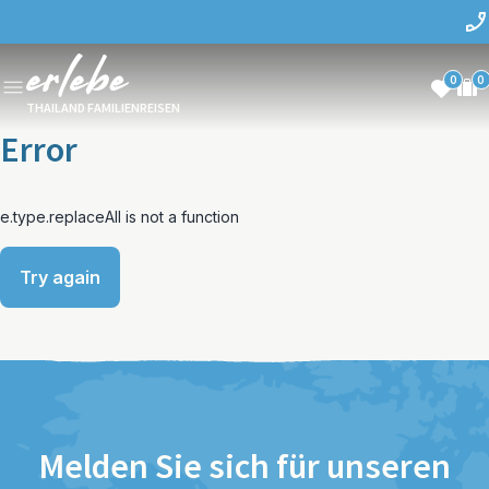
0
0
THAILAND FAMILIENREISEN
Error
e.type.replaceAll is not a function
Try again
Melden Sie sich für unseren