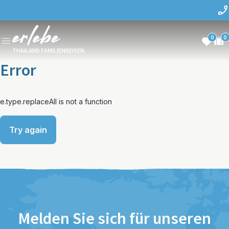
0
0
THAILAND FAMILIENREISEN
Error
e.type.replaceAll is not a function
Try again
Melden Sie sich für unseren