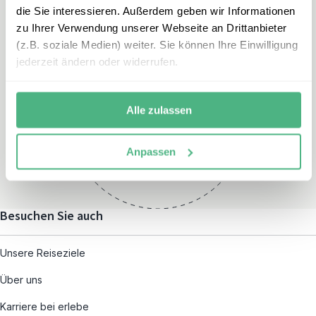
die Sie interessieren. Außerdem geben wir Informationen
zu Ihrer Verwendung unserer Webseite an Drittanbieter
(z.B. soziale Medien) weiter. Sie können Ihre Einwilligung
jederzeit ändern oder widerrufen.
Öffnungszeiten
Montag – Freitag:
Alle zulassen
08:00 – 19:00
und nach individueller
Anpassen
Terminvereinbarung
Besuchen Sie auch
Unsere Reiseziele
Über uns
Karriere bei erlebe