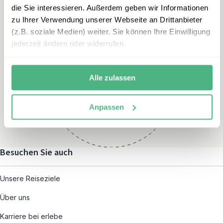
die Sie interessieren. Außerdem geben wir Informationen
zu Ihrer Verwendung unserer Webseite an Drittanbieter
(z.B. soziale Medien) weiter. Sie können Ihre Einwilligung
jederzeit ändern oder widerrufen.
Öffnungszeiten
Montag – Freitag:
Alle zulassen
08:00 – 19:00
und nach individueller
Anpassen
Terminvereinbarung
Besuchen Sie auch
Unsere Reiseziele
Über uns
Karriere bei erlebe