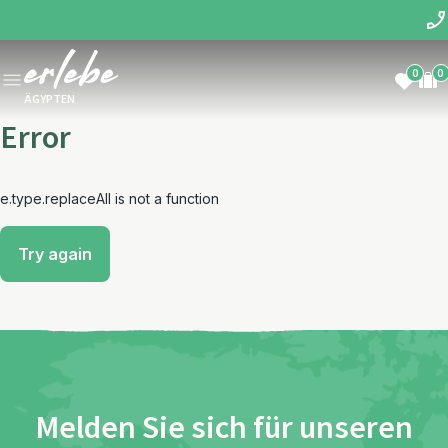
0
0
ÄGYPTEN
Error
e.type.replaceAll is not a function
Try again
Melden Sie sich für unseren